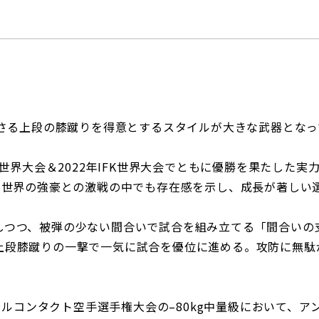
刺さる上段の膝蹴りを得意とするスタイルが大きな武器とな
F世界大会＆2022年IFK世界大会でともに優勝を果たした実
、世界の強豪との激戦の中でも存在感を示し、成長が著しい
しつつ、被弾の少ない間合いで試合を組み立てる「間合いの
上段膝蹴りの一撃で一気に試合を優位に進める。攻防に無駄
界フルコンタクト空手選手権大会の–80kg中量級において、