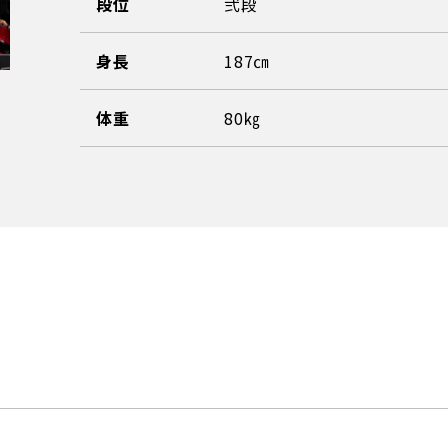
段位
弐段
身長
187㎝
体重
80㎏