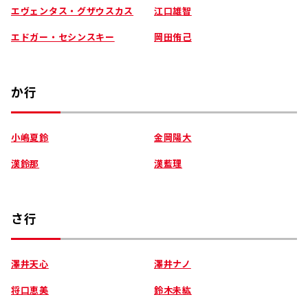
エヴェンタス・グザウスカス
江口雄智
エドガー・セシンスキー
岡田侑己
か行
小嶋夏鈴
金岡陽大
漢鈴那
漢藍理
さ行
澤井天心
澤井ナノ
将口恵美
鈴木未紘