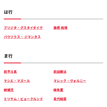
は行
ブリジタ・グスタイタイテ
藤原 桃萌
パウリウス・ ジマンタス
ま行
前平斗真
前田勝汰
マシエ・マズール
マレック・ヴォルニー
緑健児
緑朱里
ミリヤム・ビョークルンド
目代結菜