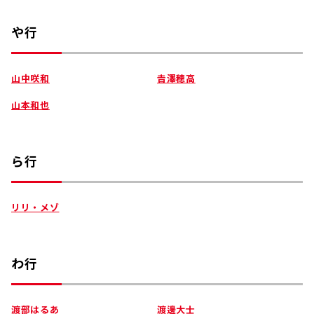
や行
山中咲和
𠮷澤穂高
山本和也
ら行
リリ・メゾ
わ行
渡部はるあ
渡邊大士