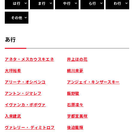
は行
ま行
や行
ら行
わ行
その他
あ行
アネタ・メスカウスキエネ
井上ほの花
大坪裕希
網川来夢
アリーナ・オシペンコ
アンジェイ・キンザースキー
アントン・ジマレフ
飯野駿
イヴァンカ・ポポヴァ
石原凜々
入来建武
宇都宮美咲
ヴァレリー・ ディミトロフ
後迫龍輝