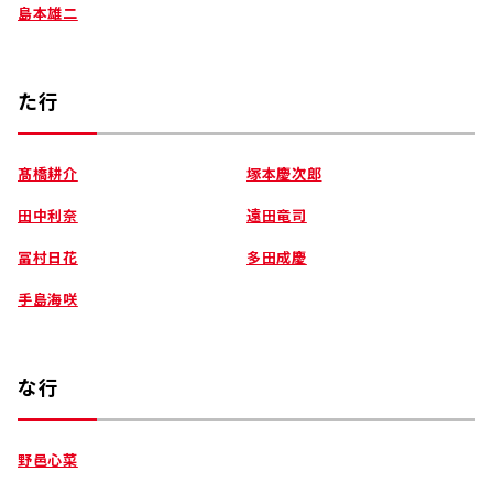
島本雄二
た行
髙橋耕介
塚本慶次郎
田中利奈
遠田竜司
冨村日花
多田成慶
手島海咲
な行
野邑心菜