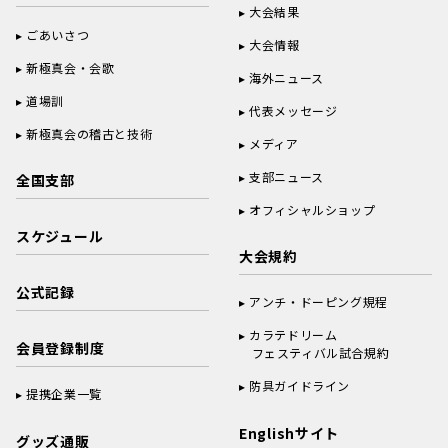
大会結果
ごあいさつ
大会情報
新極真会・会歌
海外ニュース
道場訓
代表メッセージ
新極真会の稽古と技術
メディア
支部ニュース
全国支部
オフィシャルショップ
スケジュール
大会規約
公式記録
アンチ・ドーピング規程
カラテドリーム
会員登録制度
フェスティバル試合規約
防具ガイドライン
提携企業一覧
Englishサイト
グッズ通販