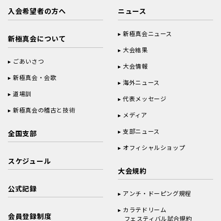
入会希望者の方へ
ニュース
新極真会ニュース
新極真会について
大会結果
ごあいさつ
大会情報
新極真会・会歌
海外ニュース
道場訓
代表メッセージ
新極真会の稽古と技術
メディア
支部ニュース
全国支部
オフィシャルショップ
スケジュール
大会規約
公式記録
アンチ・ドーピング規程
カラテドリーム
会員登録制度
フェスティバル試合規約