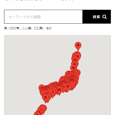
検索
例：〇〇市、△△駅、□□町、など