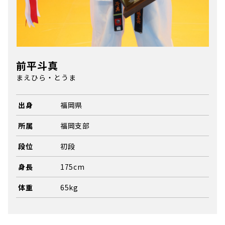
前平斗真
まえひら・とうま
出身
福岡県
所属
福岡支部
段位
初段
身長
175cm
体重
65kg