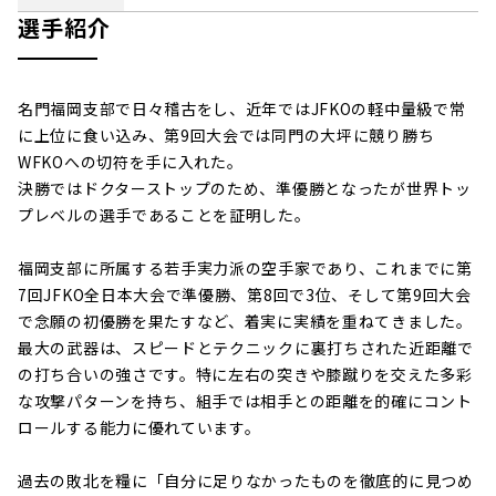
選手紹介
名門福岡支部で日々稽古をし、近年ではJFKOの軽中量級で常
に上位に食い込み、第9回大会では同門の大坪に競り勝ち
WFKOへの切符を手に入れた。
決勝ではドクターストップのため、準優勝となったが世界トッ
プレベルの選手であることを証明した。
福岡支部に所属する若手実力派の空手家であり、これまでに第
7回JFKO全日本大会で準優勝、第8回で3位、そして第9回大会
で念願の初優勝を果たすなど、着実に実績を重ねてきました。
最大の武器は、スピードとテクニックに裏打ちされた近距離で
の打ち合いの強さです。特に左右の突きや膝蹴りを交えた多彩
な攻撃パターンを持ち、組手では相手との距離を的確にコント
ロールする能力に優れています。
過去の敗北を糧に「自分に足りなかったものを徹底的に見つめ