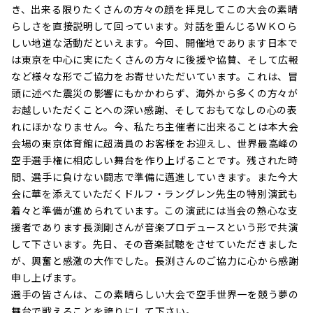
き、出来る限りたくさんの方々の顔を拝見してこの大会の素晴
らしさを直接説明して回っています。対話を重んじるＷＫＯら
しい地道な活動だといえます。今回、開催地であります日本で
は東京を中心に実にたくさんの方々に後援や協賛、そして広報
など様々な形でご協力をお寄せいただいています。これは、冒
頭に述べた震災の影響にもかかわらず、海外から多くの方々が
お越しいただくことへの深い感謝、そしておもてなしの心の表
れにほかなりません。今、私たち主催者に出来ることは本大会
会場の東京体育館に超満員のお客様をお迎えし、世界最高峰の
空手選手権に相応しい舞台を作り上げることです。残された時
間、選手に負けない闘志で準備に邁進していきます。また今大
会に華を添えていただくドルフ・ラングレン先生の特別演武も
着々と準備が進められています。この演武には当会の熱心な支
援者であります長渕剛さんが音楽プロデュースという形で共演
して下さいます。先日、その音楽試聴をさせていただきました
が、興奮と感激の大作でした。長渕さんのご協力に心から感謝
申し上げます。
選手の皆さんは、この素晴らしい大会で空手世界一を競う夢の
舞台で戦えることを誇りにして下さい。