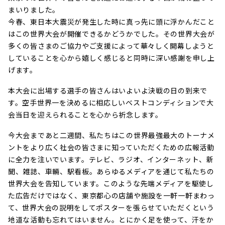
まいりました。
今春、東日本大震災が発生した時に真っ先に頭に浮かんだこと
はこの世界大会が開催できるかどうかでした。その世界大会が
多くの皆さまのご協力やご支援によって華々しく開幕しようと
していることを心から嬉しく感じると同時に深い感謝を申し上
げます。
本大会に出場する選手の皆さんはいよいよ決戦の日の到来で
す。空手世界一を決めるに相応しいベストコンディションで大
会当日を迎えられることを心から祈念します。
今大会まであと二週間、私たちはこの世界最強最大のトーナメ
ントをより広く社会の皆さまに知っていただくための広報活動
に全力を注いでいます。テレビ、ラジオ、インターネット、新
聞、雑誌、車輛、駅看板。あらゆるメディアを通じて私たちの
世界大会を告知しています。このような先端メディアを駆使し
た広告だけではなく、東京都心の店舗や施設を一軒一軒まわっ
て、世界大会の説明をしてポスターを張らせていただくという
地道な活動も忘れてはいません。とにかく足を使って、汗をか