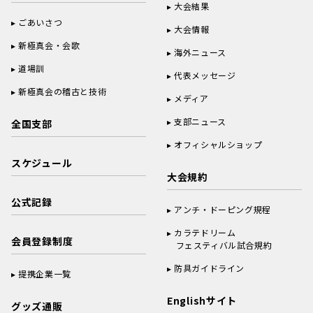
大会結果
ごあいさつ
大会情報
新極真会・会歌
海外ニュース
道場訓
代表メッセージ
新極真会の稽古と技術
メディア
支部ニュース
全国支部
オフィシャルショップ
スケジュール
大会規約
公式記録
アンチ・ドーピング規程
カラテドリーム
会員登録制度
フェスティバル試合規約
防具ガイドライン
提携企業一覧
Englishサイト
グッズ通販