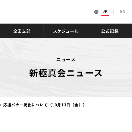
JP
|
EN
全国支部
スケジュール
公式記録
ニュース
新極真会ニュース
>
応援バナー掲出について（10月13日（金））