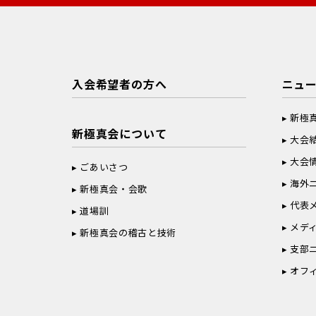
入会希望者の方へ
ニュ
新極
新極真会について
大会
大会
ごあいさつ
海外
新極真会・会歌
代表
道場訓
メデ
新極真会の稽古と技術
支部
オフ