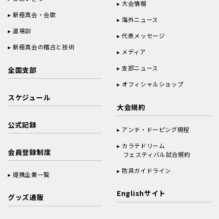
大会情報
新極真会・会歌
海外ニュース
道場訓
代表メッセージ
新極真会の稽古と技術
メディア
支部ニュース
全国支部
オフィシャルショップ
スケジュール
大会規約
公式記録
アンチ・ドーピング規程
カラテドリーム
会員登録制度
フェスティバル試合規約
防具ガイドライン
提携企業一覧
Englishサイト
グッズ通販