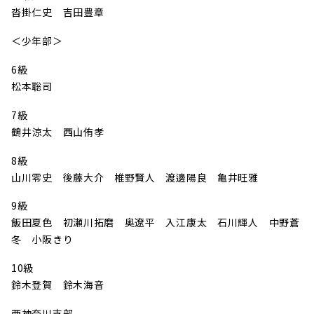
沓掛仁史 吉田豊章
＜少年部＞
6級
松本聡司
7級
鶴井涼太 西山侑孝
8級
山川零史 後藤大介 椎野賢人 渡邊陽良 亀井旺雅
9級
飯田夏色 初瀬川拓磨 奥遼平 入江康太 石川輝人 中野蒼
冬 小阪きり
10級
鈴木登賀 鈴木海音
西神奈川支部