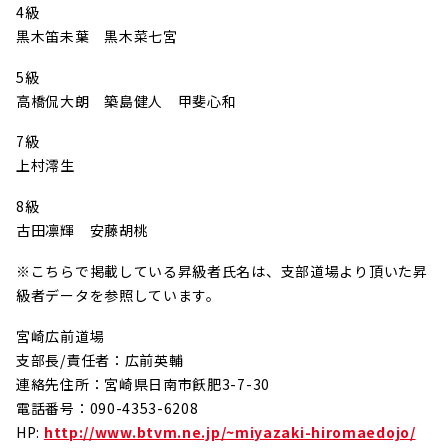
4級
黒木笛未葉 黒木菜七宮
5級
高橋侃大朗 築島健人 甲斐心和
7級
上村澪生
8級
古田凛輝 安藤胡桃
※こちらで掲載している昇級者氏名は、支部道場より頂いた昇
級者データを参照しています。
宮崎広前道場
支部長/責任者：広前英輔
連絡先住所：宮崎県日南市飫肥3-7-30
電話番号：090-4353-6208
HP:
http://www.btvm.ne.jp/~miyazaki-hiromaedojo/