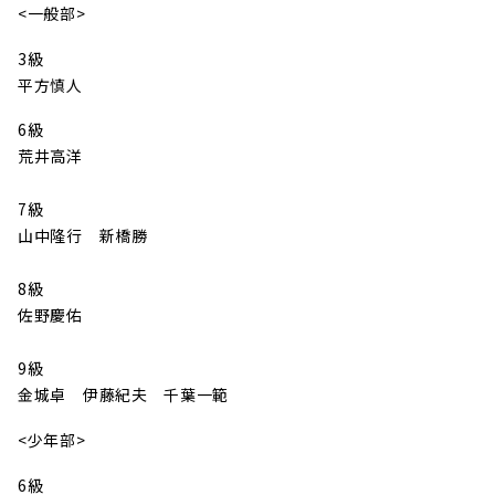
<一般部>
3級
平方慎人
6級
荒井高洋
7級
山中隆行 新橋勝
8級
佐野慶佑
9級
金城卓 伊藤紀夫 千葉一範
<少年部>
6級