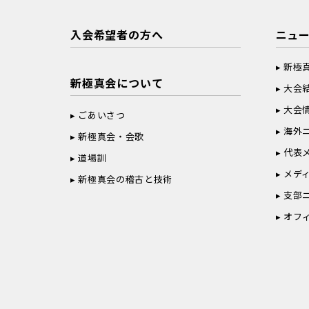
入会希望者の方へ
ニュ
新極
新極真会について
大会
大会
ごあいさつ
海外
新極真会・会歌
代表
道場訓
メデ
新極真会の稽古と技術
支部
オフ