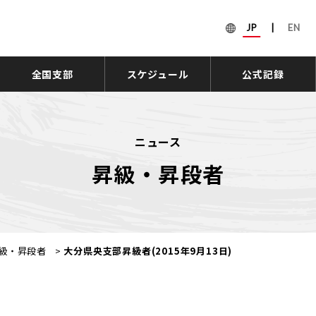
JP
|
EN
全国支部
スケジュール
公式記録
ニュース
昇級・昇段者
級・昇段者
>
大分県央支部昇級者(2015年9月13日)