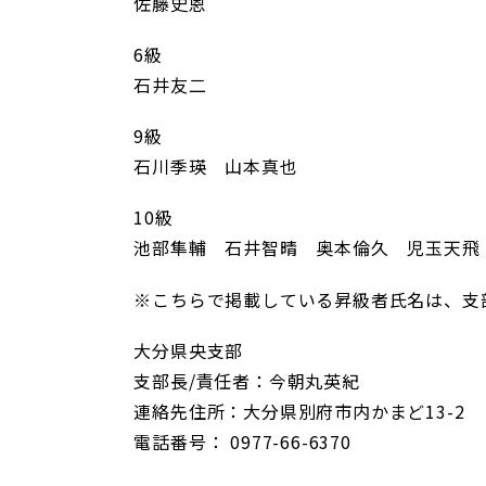
佐藤史恩
6級
石井友二
9級
石川季瑛 山本真也
10級
池部隼輔 石井智晴 奥本倫久 児玉天飛
※こちらで掲載している昇級者氏名は、支
大分県央支部
支部長/責任者：今朝丸英紀
連絡先住所：大分県別府市内かまど13-2
電話番号： 0977-66-6370