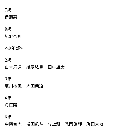
7級
伊藤碧
8級
紀野杏弥
<少年部>
2級
山本寿連 紙屋結良 田中雄太
3級
瀬川桜風 大田義道
4級
角田陽
6級
中西宙大 増田凱斗 村上魁 政岡強輝 角田大地