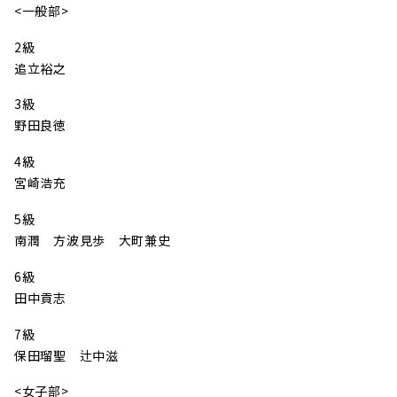
<一般部>
2級
追立裕之
3級
野田良徳
4級
宮崎浩充
5級
南潤 方波見歩 大町兼史
6級
田中貢志
7級
保田瑠聖 辻中滋
<女子部>