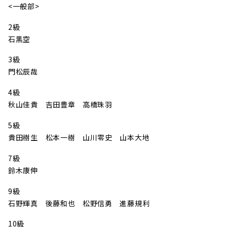
<一般部>
2級
石黒空
3級
門松辰哉
4級
秋山佳貴 吉田豊章 高橋珠羽
5級
貴田樹生 松本一樹 山川零史 山本大地
7級
鈴木康伸
9級
石野輝真 後藤和也 松野信勇 進藤規利
10級