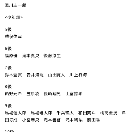
湯川圭一郎
<少年部>
5級
勝俣佑哉
6級
福原優 滝本真央 後藤悠生
7級
鈴木登賀 安井海龍 山田寛人 川上柊海
8級
飴野元希 笠原凌 長崎翔晃 山室捺希
9級
馬場惺太郎 馬場琳太郎 千葉瑛太 和田英斗 橘高至洸 津
田涼成 小宮麻央 滝本善啓 滝本絢梨 前田陽
10級