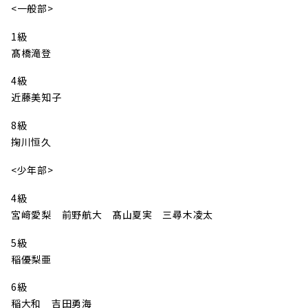
<一般部>
1級
髙橋滝登
4級
近藤美知子
8級
掬川恒久
<少年部>
4級
宮﨑愛梨 前野航大 髙山夏実 三尋木凌太
5級
稲優梨亜
6級
稲大和 吉田勇海