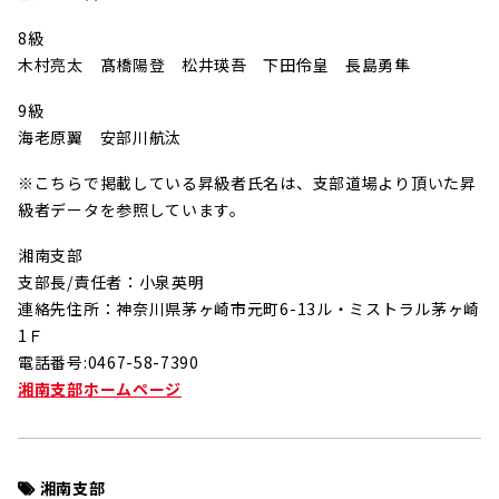
8級
木村亮太 髙橋陽登 松井瑛吾 下田伶皇 長島勇隼
9級
海老原翼 安部川航汰
※こちらで掲載している昇級者氏名は、支部道場より頂いた昇
級者データを参照しています。
湘南支部
支部長/責任者：小泉英明
連絡先住所：神奈川県茅ヶ崎市元町6-13ル・ミストラル茅ヶ崎
1Ｆ
電話番号:0467-58-7390
湘南支部ホームページ
湘南支部