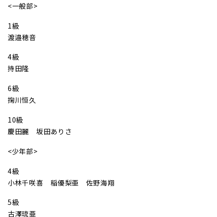
<一般部>
1級
渡邉穂音
4級
持田隆
6級
掬川恒久
10級
慶田麗 坂田ありさ
<少年部>
4級
小林千咲喜 稲優梨亜 佐野海翔
5級
古澤琉亜