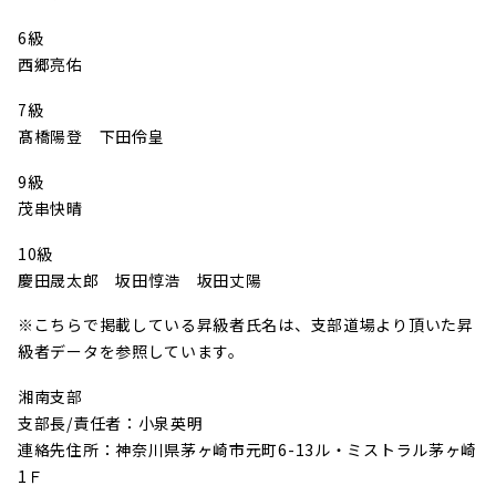
6級
西郷亮佑
7級
髙橋陽登 下田伶皇
9級
茂串快晴
10級
慶田晟太郎 坂田惇浩 坂田丈陽
※こちらで掲載している昇級者氏名は、支部道場より頂いた昇
級者データを参照しています。
湘南支部
支部長/責任者：小泉英明
連絡先住所：神奈川県茅ヶ崎市元町6-13ル・ミストラル茅ヶ崎
1Ｆ