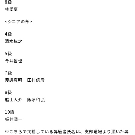
8級
林愛夏
<シニアの部>
4級
清水紘之
5級
今井哲也
7級
渡邊真昭 田村信彦
8級
船山大介 飯塚和弘
10級
板井潤一
※こちらで掲載している昇級者氏名は、支部道場より頂いた昇