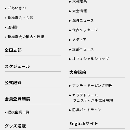
大会結果
ごあいさつ
大会情報
新極真会・会歌
海外ニュース
道場訓
代表メッセージ
新極真会の稽古と技術
メディア
支部ニュース
全国支部
オフィシャルショップ
スケジュール
大会規約
公式記録
アンチ・ドーピング規程
カラテドリーム
会員登録制度
フェスティバル試合規約
防具ガイドライン
提携企業一覧
Englishサイト
グッズ通販