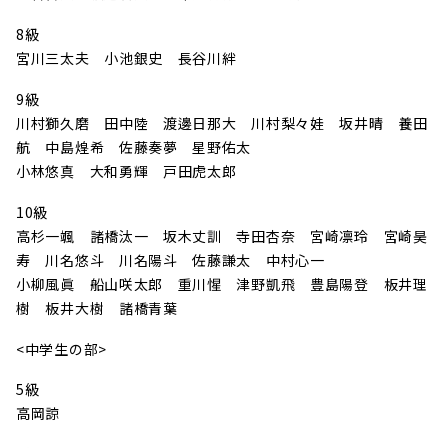
8級
宮川三太夫 小池銀史 長谷川絆
9級
川村獅久磨 田中陸 渡邊日那大 川村梨々娃 坂井晴 養田
航 中島煌希 佐藤奏夢 星野佑太
小林悠真 大和勇輝 戸田虎太郎
10級
高杉一颯 諸橋汰一 坂木丈訓 寺田杏奈 宮崎凛玲 宮崎昊
寿 川名悠斗 川名陽斗 佐藤謙太 中村心一
小柳風眞 船山咲太郎 重川惺 津野凱飛 豊島陽登 板井理
樹 板井大樹 諸橋青葉
<中学生の部>
5級
高岡諒