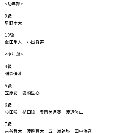
<幼年部>
9級
星野孝太
10級
金田隼人 小出将寿
<少年部>
4級
稲森優斗
5級
笠原紡 諸橋皇心
6級
杉田咲 杉田陽 豊岡美月葵 渡辺悠広
7級
古谷哲太 渡邉蒼太 五十嵐祷弥 田中海音