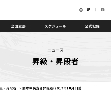
JP
|
EN
全国支部
スケジュール
公式記録
ニュース
昇級・昇段者
級・昇段者
>
熊本中央支部昇級者(2017年10月8日)