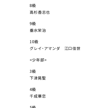
8級
高杉香志也
9級
垂水栄治
10級
グレイ･アマンダ 江口佳世
<少年部>
3級
下津晃聖
4級
千成華恋
5級