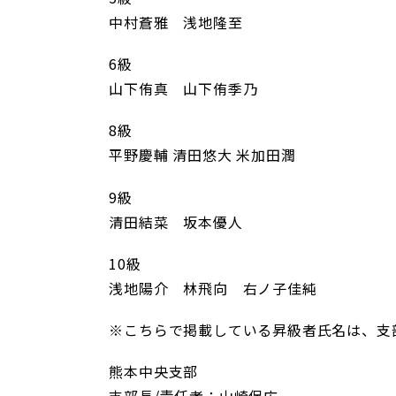
中村蒼雅 浅地隆至
6級
山下侑真 山下侑季乃
8級
平野慶輔 清田悠大 米加田潤
9級
清田結菜 坂本優人
10級
浅地陽介 林飛向 右ノ子佳純
※こちらで掲載している昇級者氏名は、支
熊本中央支部