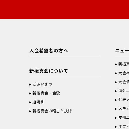
入会希望者の方へ
ニュ
新極
新極真会について
大会
大会
ごあいさつ
海外
新極真会・会歌
代表
道場訓
メデ
新極真会の稽古と技術
支部
オフ