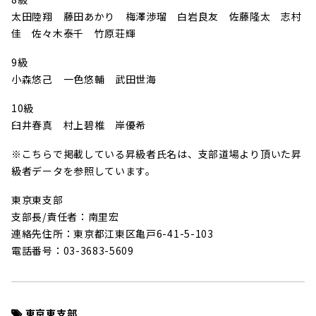
太田陸翔 藤田あかり 梅澤渉瑠 白岩良友 佐藤隆太 志村
佳 佐々木泰千 竹原荘輝
9級
小森悠己 一色悠輔 武田世海
10級
臼井春真 村上碧椎 岸優希
※こちらで掲載している昇級者氏名は、支部道場より頂いた昇
級者データを参照しています。
東京東支部
支部長/責任者：南里宏
連絡先住所：東京都江東区亀戸6-41-5-103
電話番号：03-3683-5609
東京東支部