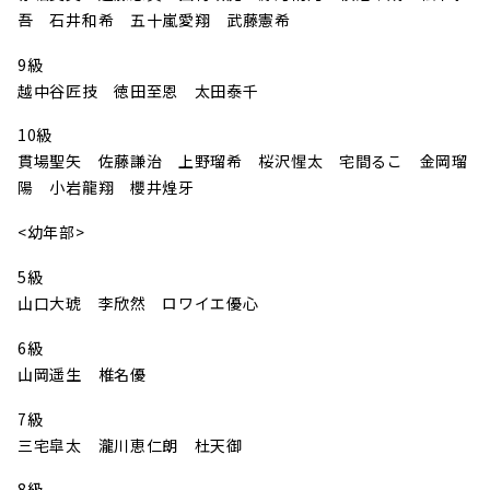
吾 石井和希 五十嵐愛翔 武藤憲希
9級
越中谷匠技 徳田至恩 太田泰千
10級
貫場聖矢 佐藤謙治 上野瑠希 桜沢惺太 宅間るこ 金岡瑠
陽 小岩龍翔 櫻井煌牙
<幼年部>
5級
山口大琥 李欣然 ロワイエ優心
6級
山岡遥生 椎名優
7級
三宅皐太 瀧川恵仁朗 杜天御
8級