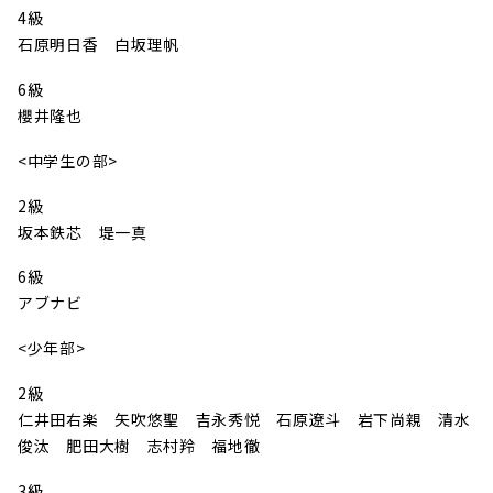
4級
石原明日香 白坂理帆
6級
櫻井隆也
<中学生の部>
2級
坂本鉄芯 堤一真
6級
アブナビ
<少年部>
2級
仁井田右楽 矢吹悠聖 吉永秀悦 石原遼斗 岩下尚親 清水
俊汰 肥田大樹 志村羚 福地徹
3級