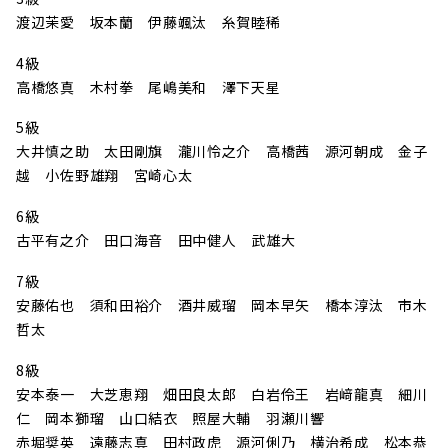
渡辺茉愛 坂本蘭 伊藤颯汰 糸賀睦稀
4級
高橋悠真 木村拳 尾嶋美和 澤下天星
5級
大井慎之助 太田剛旗 瀧川怜之介 高橋茜 源河朝成 金子
越 小佐野雄翔 宮崎心太
6級
古平有之介 田口海音 田中健人 武雄大
7級
安藤佑也 須和田裕介 酒井威瑠 岡本早矢 橋本淳汰 市木
哲太
8級
安本泰一 大芝恵翔 畑田良太郎 白岩伶王 岩﨑龍真 細川
仁 岡本獅瑠 山口結衣 照屋大輔 羽瀬川響
赤堀奨英 遠藤志真 田村政虎 源河俐乃 横治希成 松本恭