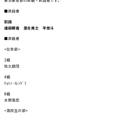
東京東支部の昇級・昇段者です。
■昇段者
初段
遠田朝香 落合晃士 平悠斗
■昇級者
<壮年部>
2級
佐久間茂
4級
ﾁｮﾊﾝ･ｽﾚﾝﾄﾞﾗ
8級
水野高宏
<高校生の部>