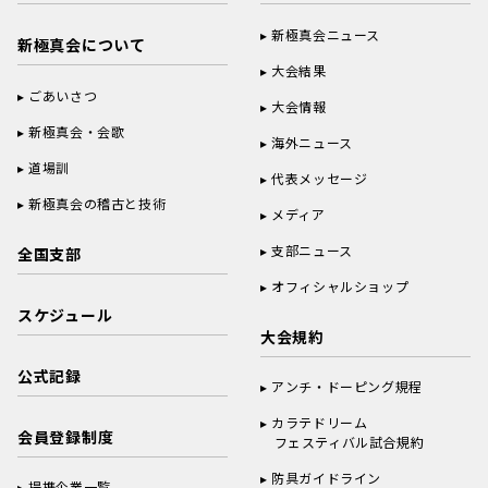
新極真会ニュース
新極真会について
大会結果
ごあいさつ
大会情報
新極真会・会歌
海外ニュース
道場訓
代表メッセージ
新極真会の稽古と技術
メディア
支部ニュース
全国支部
オフィシャルショップ
スケジュール
大会規約
公式記録
アンチ・ドーピング規程
カラテドリーム
会員登録制度
フェスティバル試合規約
防具ガイドライン
提携企業一覧