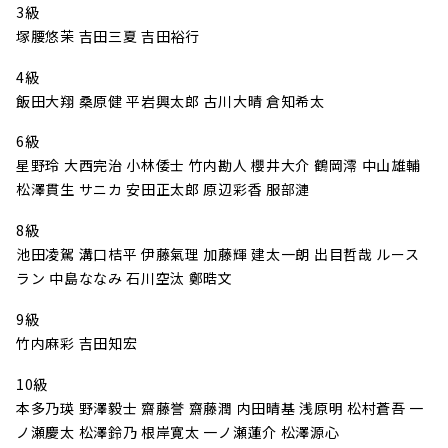
3級
塚腰悠茉 吉田三夏 吉田裕行
4級
飯田大翔 桑原健 平岩興太郎 古川大晴 倉知希太
6級
星野玲 大西完治 小林倭士 竹内勘人 櫻井大介 鶴岡澪 中山雄輔
松澤貫生 サニカ 安田正太郎 原辺彩香 服部漣
8級
池田凌駕 溝口桔平 伊藤氣理 加藤輝 建太一朗 出目哲哉 ルース
ラン 中島ななみ 石川空汰 鄭晧文
9級
竹内麻彩 吉田知宏
10級
本多乃瑛 野澤毅士 齋藤誉 齋藤潤 内田晴基 浅原明 松村蒼吾 一
ノ瀬慶太 松澤鈴乃 根岸寛太 一ノ瀬蓮介 松澤源心