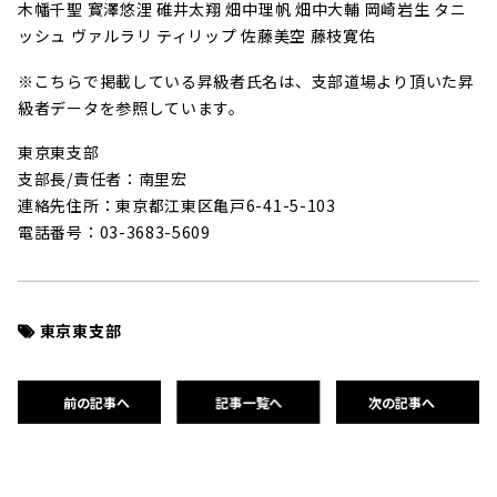
木幡千聖 寳澤悠浬 碓井太翔 畑中理帆 畑中大輔 岡崎岩生 タニ
ッシュ ヴァルラリ ティリップ 佐藤美空 藤枝寛佑
※こちらで掲載している昇級者氏名は、支部道場より頂いた昇
級者データを参照しています。
東京東支部
支部長/責任者：南里宏
連絡先住所：東京都江東区亀戸6-41-5-103
電話番号：03-3683-5609
東京東支部
前の記事へ
記事一覧へ
次の記事へ