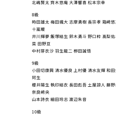
北嶋賢太 齊木悠庵 大澤響喜 松本宗幸
8級
時田雄太 梅田颯大 志摩勇樹 長宗孝 箱﨑悠
十嵐暖
井川輝夢 飯塚結生 鈴木勇斗 野口粋 髙梨佑
菜 田野亘
中村芽衣沙 羽生龍二 栁田誠悟
9級
小田切康興 清水優良 上村優 清水友輝 和田
珂生
櫻井陽生 執印結衣 長田彪吾 土屋諒人 藤野
奈良﨑央
山本詩衣 細田玲志 渡辺朱音
10級