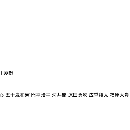
湯川朋哉
心 五十嵐和輝 門平浩平 河井開 原田勇吹 広重翔太 福原大貴