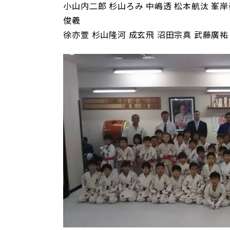
小山内二郎 杉山ろみ 中嶋透 松本航汰 峯岸
俊羲
徐亦萱 杉山隆河 成玄飛 沼田宗真 武藤廣祐