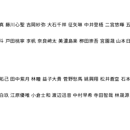
真 藤川心聖 吉岡紗弥 大石千祥 征矢琳 中井登梧 二宮悠暉 
斗 戸田桃寧 李帆 奈良﨑太 美濃島楽 栁田崇吾 宮園晟 山本
拓己 田中紫月 林瞳 益子大貴 菅野愁馬 姚興翔 松井蒼空 石
白玖 江原優唯 小倉士和 渡辺迅音 中村早希 寺田智哉 林晟源