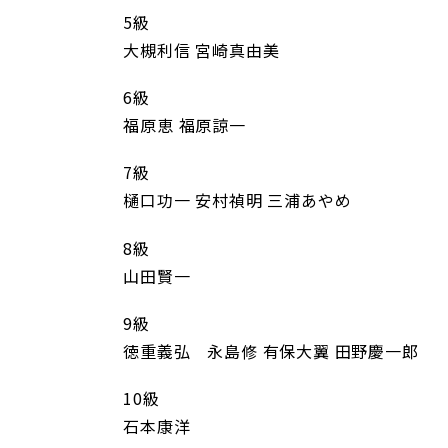
5級
大槻利信 宮崎真由美
6級
福原恵 福原諒一
7級
樋口功一 安村禎明 三浦あやめ
8級
山田賢一
9級
徳重義弘 永島修 有保大翼 田野慶一
10級
石本康洋