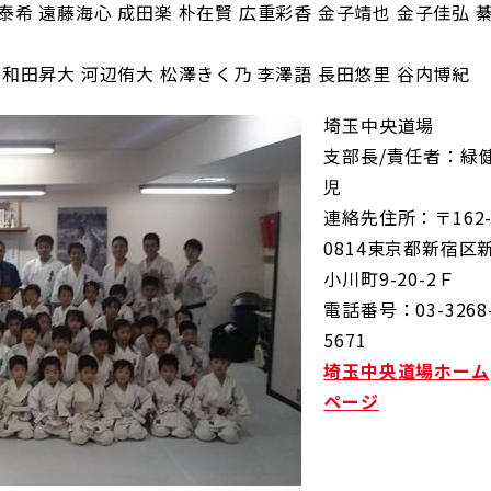
泰希 遠藤海心 成田楽 朴在賢 広重彩香 金子靖也 金子佳弘 
 和田昇大 河辺侑大 松澤きく乃 李澤語 長田悠里 谷内博紀
埼玉中央道場
支部長/責任者：緑
児
連絡先住所：〒162
0814東京都新宿区
小川町9-20-2Ｆ
電話番号：03-3268
5671
埼玉中央道場ホーム
ページ