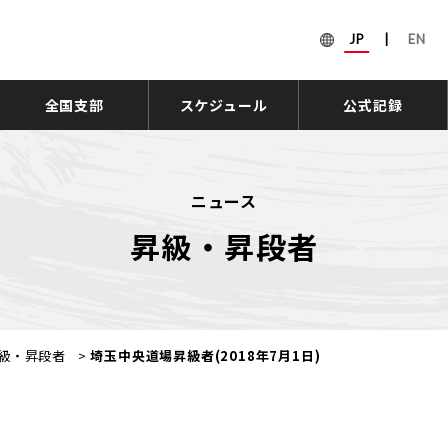
JP
|
EN
全国支部
スケジュール
公式記録
ニュース
昇級・昇段者
級・昇段者
>
埼玉中央道場昇級者(2018年7月1日)