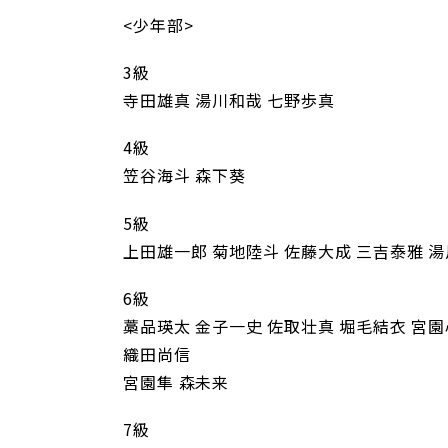
<少年部>
3級
寺田雄真 湯川和哉 七野歩真
4級
笠谷海斗 森下葵
5級
上田雄一郎 菊地陸斗 佐藤大成 三吉泰雅 
6級
藁品瑛太 金子一史 佐取壮真 堀毛結衣 宮園
織田尚信
宮園隼 森未来
7級