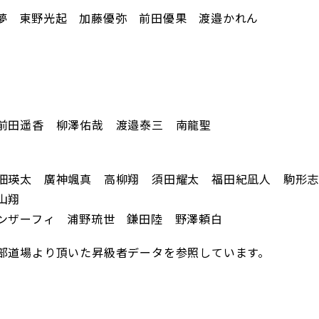
夢 東野光起 加藤優弥 前田優果 渡邉かれん
前田遥香 柳澤佑哉 渡邉泰三 南龍聖
佃瑛太 廣神颯真 高柳翔 須田耀太 福田紀凪人 駒形
山翔
ンザーフィ 浦野琉世 鎌田陸 野澤頼白
部道場より頂いた昇級者データを参照しています。