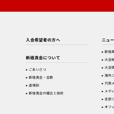
入会希望者の方へ
ニュ
新極
新極真会について
大会
大会
ごあいさつ
海外
新極真会・会歌
代表
道場訓
メデ
新極真会の稽古と技術
支部
オフ