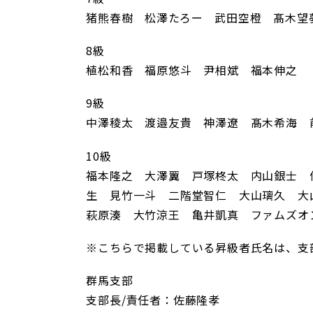
猪熊春樹 松澤たろー 武田空橙 髙木望
8級
植松和香 福原悠斗 尹相斌 福本伸之
9級
中澤稜太 渡邉友貴 神澤遼 髙木希海 
10級
福本隆之 大澤翼 戸塚柊太 内山銀士 
生 見竹一斗 二階堂智仁 大山璃久 大
萩原湊 大竹涼王 亀井凱真 ファムズオ
※こちらで掲載している昇級者氏名は、支
群馬支部
支部長/責任者：佐藤隆孝