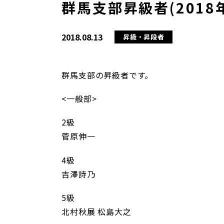
群馬支部昇級者(2018
2018.08.13
昇級・昇段者
群馬支部の昇級者です。
<一般部>
2級
菅原伸一
4級
吉澤詩乃
5級
北村秋展 松島大之