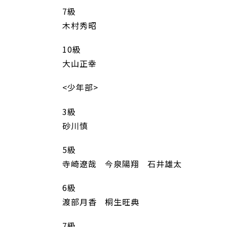
7級
木村秀昭
10級
大山正幸
<少年部>
3級
砂川慎
5級
寺崎遼哉 今泉陽翔 石井雄太
6級
渡部月香 桐生旺典
7級