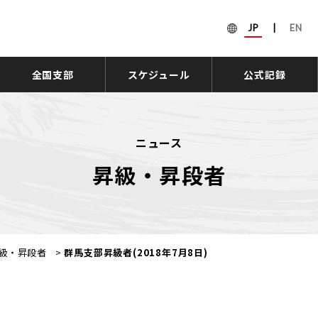
JP
|
EN
全国支部
スケジュール
公式記録
ニュース
昇級・昇段者
級・昇段者
>
群馬支部昇級者(2018年7月8日)