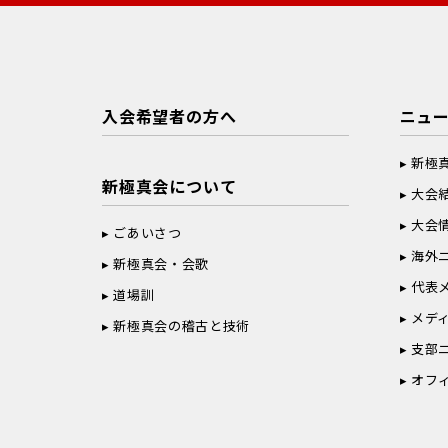
入会希望者の方へ
ニュ
新極
新極真会について
大会
大会
ごあいさつ
海外
新極真会・会歌
代表
道場訓
メデ
新極真会の稽古と技術
支部
オフ