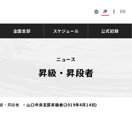
JP
|
EN
全国支部
スケジュール
公式記録
ニュース
昇級・昇段者
級・昇段者
>
山口中央支部昇級者(2019年4月14日)