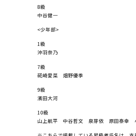
8級
中谷健一
<少年部>
1級
沖羽奈乃
7級
硴崎愛菜 畑野優季
9級
濱田大河
10級
山上航平 中谷哲文 泉芽依 原田泰幸 
※こちらで掲載している昇級者氏名は、支