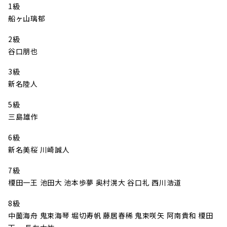
1級
船ヶ山璃郁
2級
谷口朋也
3級
新名陸人
5級
三島雄作
6級
新名美桜 川崎誠人
7級
榎田一王 池田大 池本歩夢 奥村滉大 谷口礼 西川浩道
8級
中薗海舟 鬼束海琴 堀切寿帆 藤居春稀 鬼束咲矢 阿南貴和 榎田