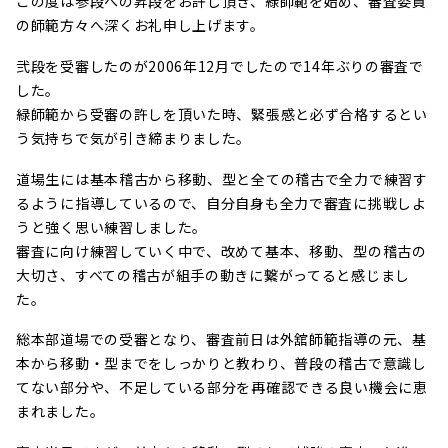
この度は参段への昇段をお許し頂き、緑師範を始め、審査委員
の師範方々へ深くお礼申し上げます。
弐段を受審したのが2006年12月でしたので14年ぶりの審査で
した。
緑師範から受審の許しを頂いた時、緊張感と必ず合格するとい
う気持ちで気が引き締まりました。
道場生には基本稽古から移動、型と全ての稽古で全力で練習す
るように指導しているので、自分自身も全力で審査に挑戦しよ
うと強く思い練習しました。
審査に向け練習していく中で、改めて基本、移動、型の稽古の
大切さ、すべての稽古が組手の動きに繋がってると感じまし
た。
総本部道場での受審となり、審査前日は外舘師範指導の元、基
本から移動・型までをしっかりと教わり、普段の稽古で意識し
てない部分や、不足している部分を再確認できる良い機会に恵
まれました。