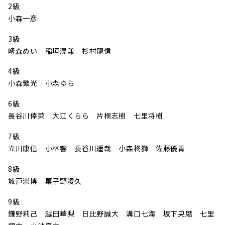
2級
小森一彦
3級
崎森めい 稲垣滉兼 杉村龍信
4級
小森繁光 小森ゆら
6級
長谷川倖菜 大江くらら 片桐志樹 七里将樹
7級
立川康信 小林響 長谷川遥哉 小森柊獅 佐藤優青
8級
城戸崇博 菓子野凌久
9級
鎌野莉己 越田華梨 日比野誠大 溝口七海 坂下央磨 七里