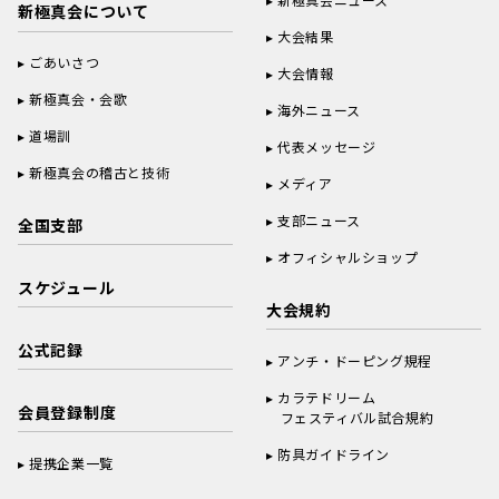
新極真会について
大会結果
ごあいさつ
大会情報
新極真会・会歌
海外ニュース
道場訓
代表メッセージ
新極真会の稽古と技術
メディア
支部ニュース
全国支部
オフィシャルショップ
スケジュール
大会規約
公式記録
アンチ・ドーピング規程
カラテドリーム
会員登録制度
フェスティバル試合規約
防具ガイドライン
提携企業一覧