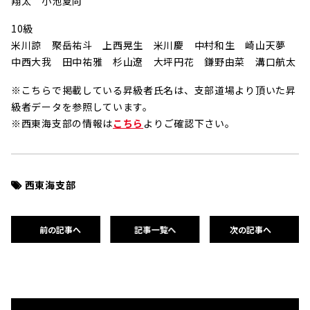
翔太 小池夏向
10級
米川諒 聚岳祐斗 上西晃生 米川慶 中村和生 崎山天夢
中西大我 田中祐雅 杉山遼 大坪円花 鎌野由菜 溝口航太
※こちらで掲載している昇級者氏名は、支部道場より頂いた昇
級者データを参照しています。
※西東海支部の情報は
こちら
よりご確認下さい。
西東海支部
前の記事へ
記事一覧へ
次の記事へ