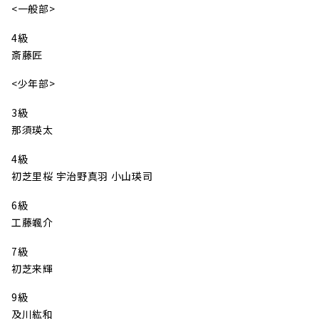
<一般部>
4級
斎藤匠
<少年部>
3級
那須瑛太
4級
初芝里桜 宇治野真羽 小山瑛司
6級
工藤颯介
7級
初芝来輝
9級
及川紘和