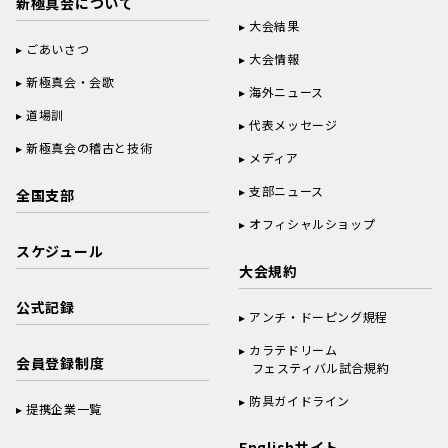
新極真会について
大会結果
ごあいさつ
大会情報
新極真会・会歌
海外ニュース
道場訓
代表メッセージ
新極真会の稽古と技術
メディア
支部ニュース
全国支部
オフィシャルショップ
スケジュール
大会規約
公式記録
アンチ・ドーピング規程
カラテドリーム
会員登録制度
フェスティバル試合規約
防具ガイドライン
提携企業一覧
Englishサイト