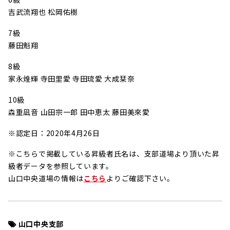
吉武流翔也 松岡佑樹
7級
藤田魁翔
8級
家永煌輝 寺田里愛 寺田琉愛 大成栞奈
10級
森重凪音 山田宗一郎 田中恵太 藤田美來愛
※認定日：2020年4月26日
※こちらで掲載している昇級者氏名は、支部道場より頂いた昇
級者データを参照しています。
山口中央道場の情報は
こちら
よりご確認下さい。
山口中央支部