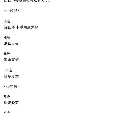
山口中央支部の昇級者です。
<一般部>
2級
深田将斗 手嶋康太郎
4級
島田歩美
6級
家永匡規
10級
篠原勇貴
<少年部>
5級
硴崎愛菜
6級