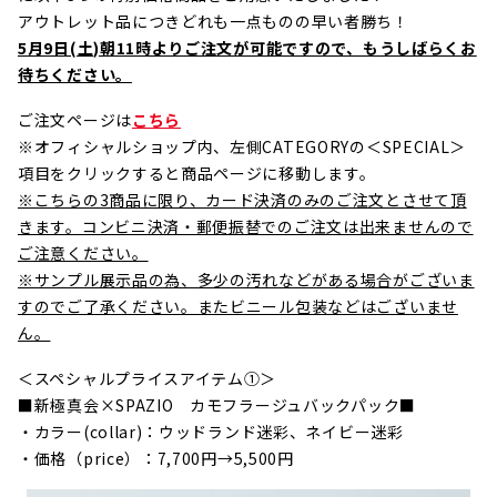
アウトレット品につきどれも一点ものの早い者勝ち！
5月9日(土)朝11時よりご注文が可能ですので、もうしばらくお
待ちください。
ご注文ページは
こちら
※オフィシャルショップ内、左側CATEGORYの＜SPECIAL＞
項目をクリックすると商品ページに移動します。
※こちらの3商品に限り、カード決済のみのご注文とさせて頂
きます。コンビニ決済・郵便振替でのご注文は出来ませんので
ご注意ください。
※サンプル展示品の為、多少の汚れなどがある場合がございま
すのでご了承ください。またビニール包装などはございませ
ん。
＜スペシャルプライスアイテム①＞
■新極真会×SPAZIO カモフラージュバックパック■
・カラー(collar)：ウッドランド迷彩、ネイビー迷彩
・価格（price）：7,700円→5,500円