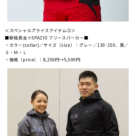
＜スペシャルプライスアイテム②＞
■新極真会×SPAZIO フリースパーカー■
・カラー(collar)／サイズ（size）：グレー／130･150、黒／
Ｓ・Ｍ・Ｌ
・価格（price）：8,250円→5,500円