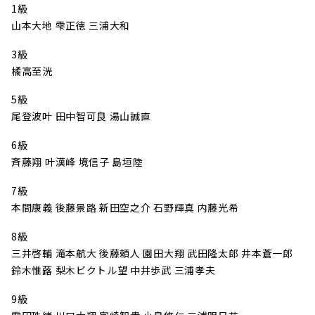
1級
山本大地 雫正徳 三浦大和
3級
橘高至洸
5級
尾登波叶 田中智可良 湯山誠直
6級
斉藤翔 叶漢峰 境信子 島垣陸
7級
本間康義 後藤景路 新田空之介 石野輝真 内藤光希
8級
三井啓輔 滝本航大 後藤頼人 園田大翔 武田隆太郎 井本蒼一郎
鈴木惟蕗 梨木ビクトル望 中井歩武 三浦孝夫
9級