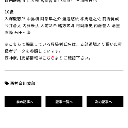
霜田珠緒 川口大翔 宮崎智貴 小島悠仁 三浦明日花
10級
入澤慶志郎 中島樹 阿部隼之介 渡邉悠法 相馬隆之佐 前野昊成
今井蒼太 内藤朱汰 大前彩希 緒方瑛斗 村岡康史 内藤誉人 清重
直隆 石田七海
※こちらで掲載している昇級者氏名は、支部道場より頂いた昇
級者データを参照しています。
西神奈川支部情報は
こちら
よりご確認下さい。
西神奈川支部
前の記事へ
記事一覧へ
次の記事へ