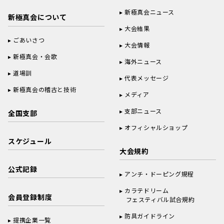
新極真会ニュース
新極真会について
大会結果
ごあいさつ
大会情報
新極真会・会歌
海外ニュース
道場訓
代表メッセージ
新極真会の稽古と技術
メディア
支部ニュース
全国支部
オフィシャルショップ
スケジュール
大会規約
公式記録
アンチ・ドーピング規程
カラテドリーム
会員登録制度
フェスティバル試合規約
防具ガイドライン
提携企業一覧