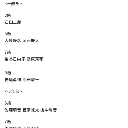
<一般部>
2級
石田二郎
5級
大藤毅彦 岡元慶太
7級
染谷日向子 高原茉耶
9級
安達勇樹 原田憲一
<少年部>
6級
佐藤萌音 菅原虹太 山中璃音
7級