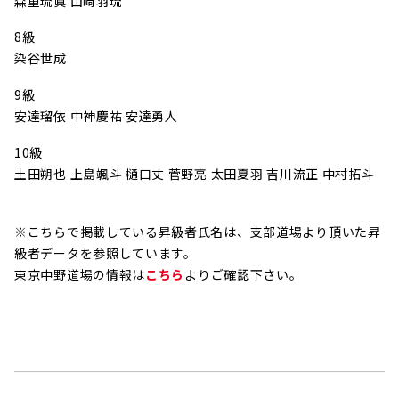
森重琉眞 山﨑羽琉
8級
染谷世成
9級
安達瑠依 中神慶祐 安達勇人
10級
土田朔也 上島颯斗 樋口丈 菅野亮 太田夏羽 吉川流正 中村拓斗
※こちらで掲載している昇級者氏名は、支部道場より頂いた昇
級者データを参照しています。
東京中野道場の情報は
こちら
よりご確認下さい。