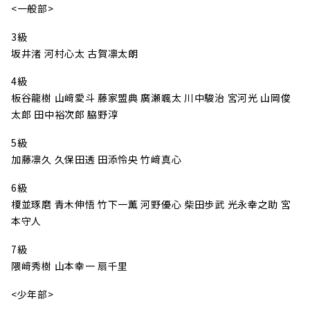
<一般部>
3級
坂井渚 河村心太 古賀凛太朗
4級
板谷龍樹 山﨑愛斗 藤家盟典 廣瀬颯太 川中駿治 宮河光 山岡俊
太郎 田中裕次郎 脇野淳
5級
加藤凛久 久保田透 田添怜央 竹﨑真心
6級
榎並琢磨 青木伸悟 竹下一薫 河野優心 柴田歩武 光永幸之助 宮
本守人
7級
隈﨑秀樹 山本幸一 扇千里
<少年部>