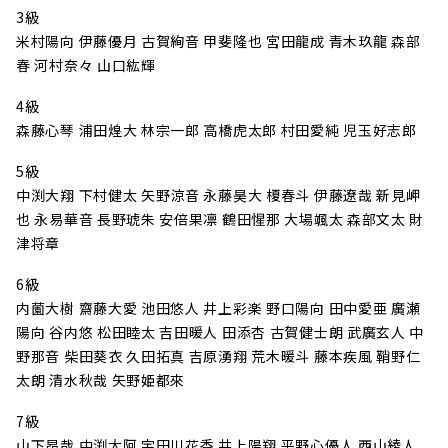
3級
米村陽向 伊藤優月 古賀絢音 甲斐隆也 宮田龍成 青木玖龍 森部
春 河村奈々 山口紘輝
4級
森藤心琴 浦田煌大 林宗一郎 高橋虎太郎 村田愛純 児玉好志郎
5級
中渕大翔 下村健太 矢野涼音 永藤昊大 榎春斗 伊藤遼哉 新見岬
也 永易華音 長野琥朱 安倍果凛 鶴田惺那 大場颯太 森部文太 財
津将章
6級
内薗大樹 齋藤大愛 池田悠人 井上彩楽 野口陽向 田中愛亜 廣瀬
陽向 谷内悠 松田睦太 吉田暖人 田添杏 古賀健士朗 武廣玄人 中
野那音 柴田葵衣 久田拓真 吉原湧翔 荒木暖斗 藤本疾風 鞘野仁
太朗 清水秋哉 矢野姫都來
7級
山下昂哉 中渕大阿 宇田川花香 井上陽翔 平野心優人 西山綾人