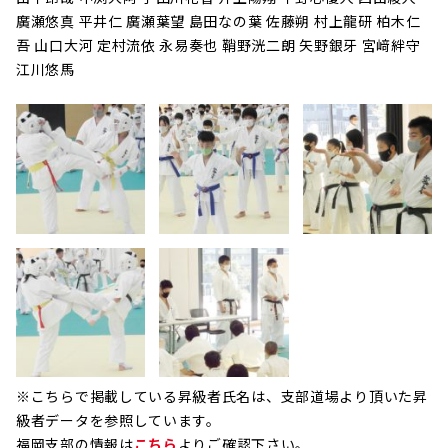
廣瀬悠真 平井仁 廣瀬葉望 島田なの葉 佐藤朔 村上龍研 柏木仁
吾 山口大河 定村流依 永易奏也 鞘野洸二朗 矢野銀牙 宮﨑絆守
江川悠馬
※こちらで掲載している昇級者氏名は、支部道場より頂いた昇
級者データを参照しています。
福岡支部の情報は
こちら
よりご確認下さい。