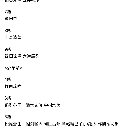
7級
飛田忠
8級
山森清華
9級
新田琉翔 大津辰弥
<少年部>
4級
竹内琉唯
5級
綿引心平 鈴木丈琉 中村宗徳
6級
松尾蒼生 鯉渕暖大 岡田岳都 澤幡瑠己 白戸翔太 作間祐莉那