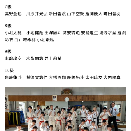
7級
高野蒼也 川原井光弘 新田碧渡 山下空毅 鯉渕優大 町田音羽
8級
小堀太馳 小池健翔 出澤陽斗 髙安琉屯 安島煌生 湯浅才蔵 鯉渕
彩衣 白戸結希椰 小堀暖馬
9級
水庭璃空 木梨開悠 井上莉希
10級
角鹿蓮斗 横須賀悠仁 大橋勇翔 鹿嶋拓斗 太田琉友 大内陽真