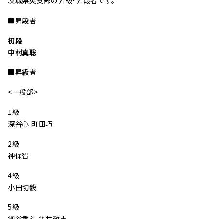
茨城県央支部の昇級･昇段者です。
■昇段者
初段
中村真聡
■昇級者
<一般部>
1級
深谷心 町田巧
2級
神保智
4級
小田切毅
5級
細谷秀斗 笠井政志