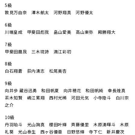
5級
敦見万由奈 澤木航太 河野翔真 河野優太
6級
川端皇成 甲斐田彪我 畠山愛美 高山東弥 殿勝翔大
7級
甲斐田凰我 三木琉詩 満江彩初
8級
白石翔蒼 荻内湧志 松尾美杏
9級
向井歩 蔵谷迅勇 和田帆夏 向井穂花 和田帆純 幸長煌真
茶木知賢 嶋江累翔 西村光稀 河田元気 小寺陸斗 白川宗
之介
10級
丹羽珀斗 光山詢真 櫻田叶輝 斉藤優里 木原湧暉斗 木原
礼葵 光山泰生 西ヶ谷優亜 日野悠輝 寺下仁 新井慶次