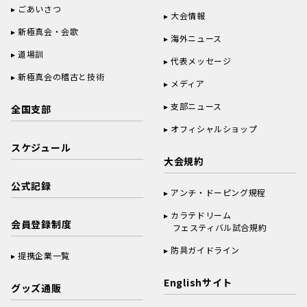
ごあいさつ
大会情報
新極真会・会歌
海外ニュース
道場訓
代表メッセージ
新極真会の稽古と技術
メディア
支部ニュース
全国支部
オフィシャルショップ
スケジュール
大会規約
公式記録
アンチ・ドーピング規程
カラテドリーム
会員登録制度
フェスティバル試合規約
防具ガイドライン
提携企業一覧
Englishサイト
グッズ通販