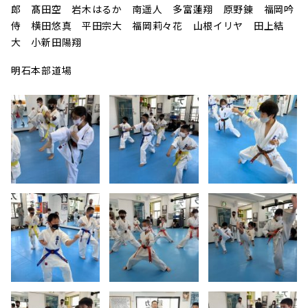
郎 髙田空 岩木はるか 南遥人 多富蓮翔 原野錬 福岡吟
侍 横田悠真 平田宗大 福岡莉々花 山根イリヤ 田上結
大 小新田陽翔
明石本部道場