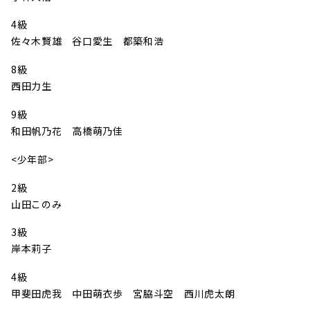
4級
佐々木賢雄 谷口愛生 都築和浩
8級
西田力生
9級
和田帆乃花 高橋萌乃佳
<少年部>
2級
山田このみ
3級
岸本莉子
4級
甲斐田虎我 中田萌衣歩 宮脇斗空 西川虎太朗