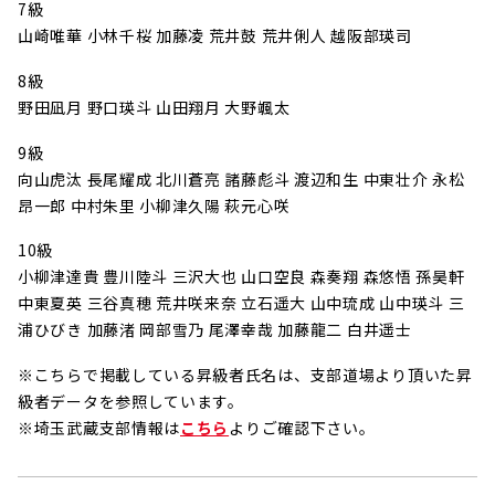
7級
山崎唯華 小林千桜 加藤凌 荒井鼓 荒井俐人 越阪部瑛司
8級
野田凪月 野口瑛斗 山田翔月 大野颯太
9級
向山虎汰 長尾耀成 北川蒼亮 諸藤彪斗 渡辺和生 中東壮介 永松
昂一郎 中村朱里 小柳津久陽 萩元心咲
10級
小柳津達貴 豊川陸斗 三沢大也 山口空良 森奏翔 森悠悟 孫昊軒
中東夏英 三谷真穂 荒井咲来奈 立石遥大 山中琉成 山中瑛斗 三
浦ひびき 加藤渚 岡部雪乃 尾澤幸哉 加藤龍二 白井遥士
※こちらで掲載している昇級者氏名は、支部道場より頂いた昇
級者データを参照しています。
※埼玉武蔵支部情報は
こちら
よりご確認下さい。