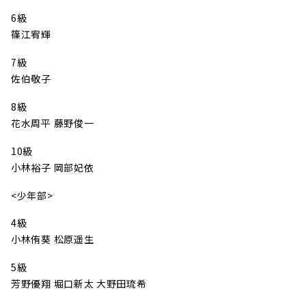
6級
篠江宥輝
7級
佐伯敬子
8級
花水周平 藤野俊一
10級
小林裕子 岡部妃依
<少年部>
4級
小林侑葵 松原遥生
5級
芳野優翔 堀口新太 大野田琉希