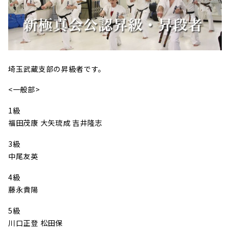
埼玉武蔵支部の昇級者です。
<一般部>
1級
福田茂康 大矢琉成 吉井隆志
3級
中尾友英
4級
藤永貴陽
5級
川口正登 松田保