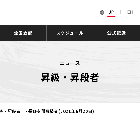
JP
|
EN
全国支部
スケジュール
公式記録
ニュース
昇級・昇段者
級・昇段者
>
長野支部昇級者(2021年6月20日)