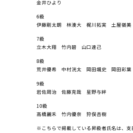
金井ひより
6級
伊藤剛太朗 林湊大 梶川拓実 土屋嶺美
7級
立木大翔 竹内碧 山口達己
8級
荒井優希 中村洸太 岡田颯史 岡田彩葉
9級
岩佐周治 佐藤克哉 星野与絆
10級
高橋麗禾 竹内優奈 狩俣杏樹
※こちらで掲載している昇級者氏名は、支