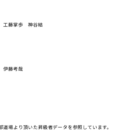
 工藤掌歩 神谷結
 伊藤考哉
部道場より頂いた昇級者データを参照しています。