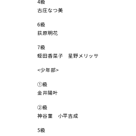
4級
古庄なつ美
6級
荻原明花
7級
蛭田香菜子 星野メリッサ
<少年部>
①級
金井陽叶
②級
神谷菫 小平吉成
5級