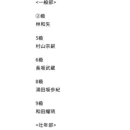
<一般部>
②級
林和矢
5級
村山宗嗣
6級
長坂武蔵
8級
湯田坂歩紀
9級
和田耀琉
<壮年部>