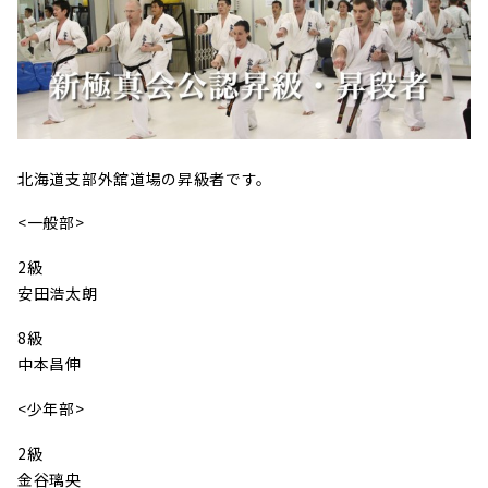
北海道支部外舘道場の昇級者です。
<一般部>
2級
安田浩太朗
8級
中本昌伸
<少年部>
2級
金谷璃央