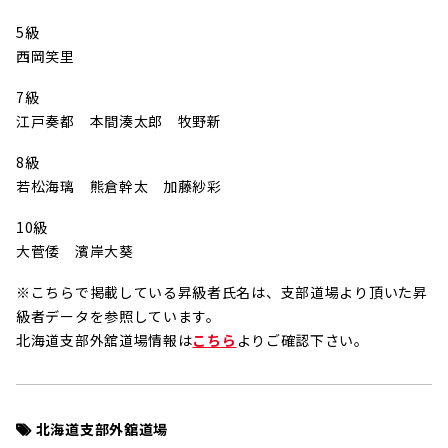
5級
西岡笑里
7級
江戸奏都 本間湊太郎 牧野新
8級
若松海璃 熊倉幹太 加藤紗彩
10級
大菅倭 濱岸大葵
※こちらで掲載している昇級者氏名は、支部道場より頂いた昇
級者データを参照しています。
北海道支部外舘道場情報は
こちら
よりご確認下さい。
北海道支部外舘道場