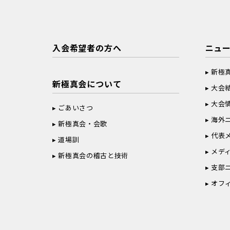
入会希望者の方へ
ニュ
新極
新極真会について
大会
大会
ごあいさつ
海外
新極真会・会歌
代表
道場訓
メデ
新極真会の稽古と技術
支部
オフ