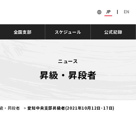
JP
|
EN
全国支部
スケジュール
公式記録
ニュース
昇級・昇段者
級・昇段者
>
愛知中央支部昇級者(2021年10月12日･17日)