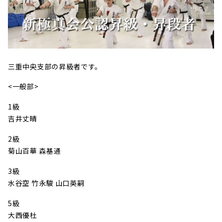
三重中央支部の昇級者です。
<一般部>
1級
吉井丈晴
2級
菊山百華 森基通
3級
水谷空 竹永駿 山口英嗣
5級
大西優杜