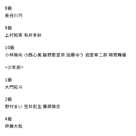
8級
長谷川巧
9級
上村知実 有井李紗
10級
小林陽向 小西心美 脇野恵里奈 加藤ゆう 岩里幸二郎 岡嵜舞姫
<少年部>
1級
大門拓斗
2級
野村まい 笠井彪生 藤原陽志
4級
伊藤大和