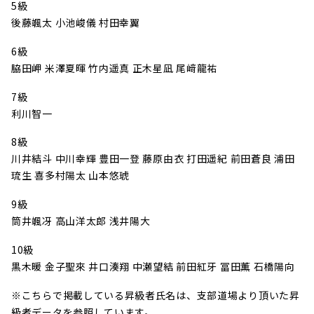
5級
後藤颯太 小池峻儀 村田幸翼
6級
脇田岬 米澤夏暉 竹内遥真 正木星凪 尾﨑龍祐
7級
利川智一
8級
川井結斗 中川幸輝 豊田一登 藤原由衣 打田遥紀 前田蒼良 浦田
琉生 喜多村陽太 山本悠琥
9級
筒井颯冴 高山洋太郎 浅井陽大
10級
黒木暖 金子聖來 井口湊翔 中瀬望結 前田紅牙 冨田薫 石橋陽向
※こちらで掲載している昇級者氏名は、支部道場より頂いた昇
級者データを参照しています。