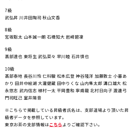
7級
武弘昇 川井田陶司 秋山文香
8級
宮坂聡太 山本誠一朗 石橋知大 岩﨑碧凜
9級
髙部達也 東将生 武弘菜々 早川睦 石井慎也
10級
髙部泰地 長谷川怜 仁科駿 松本広登 神谷隆洋 加藤敦士 小暮あ
かり 田井中絵湖 大瀧健蔵 田中りくな 山内隼太郎 溝口雄大 松
永悠志 武内信志 植村一太 平岡豊和 寧甫龍 北村日向子 渡邊弓
門司旺己 室井陽音
※こちらで掲載している昇級者氏名は、支部道場より頂いた昇
級者データを参照しています。
東京お茶の支部情報は
こちら
よりご確認下さい。