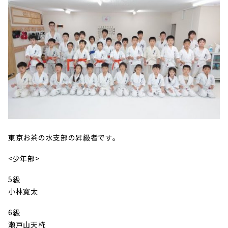
東京お茶の水支部の昇級者です。
<少年部>
5級
小林寛太
6級
瀬戸山天椛