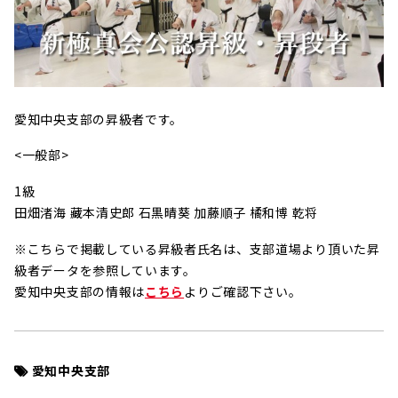
愛知中央支部の昇級者です。
<一般部>
1級
田畑渚海 藏本清史郎 石黒晴葵 加藤順子 橘和博 乾将
※こちらで掲載している昇級者氏名は、支部道場より頂いた昇
級者データを参照しています。
愛知中央支部の情報は
こちら
よりご確認下さい。
愛知中央支部