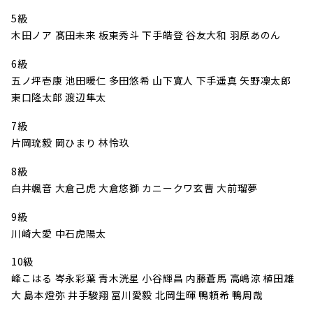
5級
木田ノア 髙田未来 板東秀斗 下手皓登 谷友大和 羽原あのん
6級
五ノ坪壱康 池田暖仁 多田悠希 山下寛人 下手遥真 矢野凜太郎
東口隆太郎 渡辺隼太
7級
片岡琉毅 岡ひまり 林怜玖
8級
白井颯音 大倉己虎 大倉悠獅 カニークワ玄曹 大前瑠夢
9級
川崎大愛 中石虎陽太
10級
峰こはる 岑永彩葉 青木洸星 小谷輝昌 内藤蒼馬 高嶋涼 植田雄
大 島本燈弥 井手駿翔 冨川愛毅 北岡生暉 鴨頼希 鴨周哉