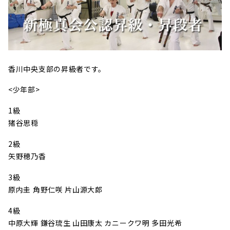
香川中央支部の昇級者です。
<少年部>
1級
猪谷思穏
2級
矢野穂乃香
3級
原内圭 角野仁咲 片山源大郎
4級
中原大輝 鎌谷琉生 山田康太 カニークワ明 多田光希