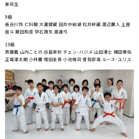
東将生
9級
長谷川怜 仁科駿 大瀧健蔵 田井中絵湖 松井絆蔵 渡辺慶人 土屋
宙斗 藤田和音 伊石潤矢 渡邊弓
10級
斉藤薫 山内ことの 谷島束砂 チェン･ハジメ 山田湊士 横田奏佑
正城凜太朗 小林慶 増田圭吾 小池條司 曾我部海 ルース･ユリス