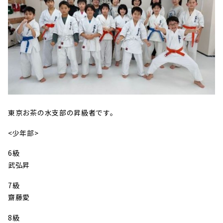
東京お茶の水支部の昇級者です。
<少年部>
6級
武弘昇
7級
齋藤愛
8級