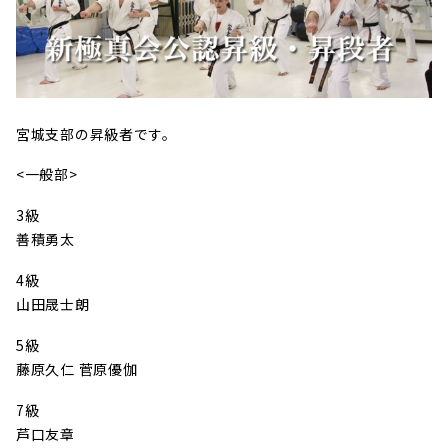
宮城支部の昇級者です。
<一般部>
3級
善積勇太
4級
山田晟士朗
5級
藤原久仁 菅原優伽
7級
芦口友章