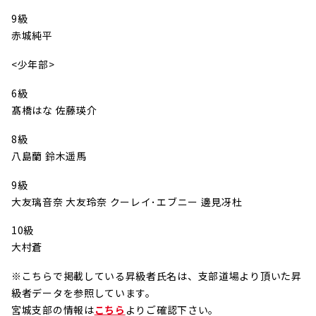
9級
赤城純平
<少年部>
6級
髙橋はな 佐藤瑛介
8級
八島蘭 鈴木遥馬
9級
大友璃音奈 大友玲奈 クーレイ･エブニー 邊見冴杜
10級
大村蒼
※こちらで掲載している昇級者氏名は、支部道場より頂いた昇
級者データを参照しています。
宮城支部の情報は
こちら
よりご確認下さい。