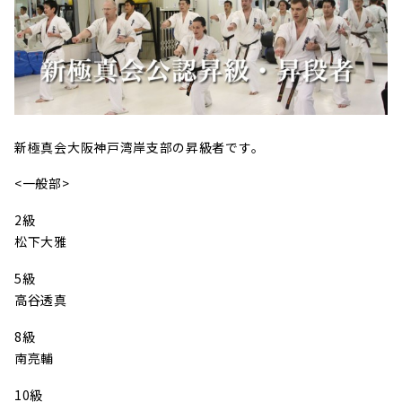
新極真会大阪神戸湾岸支部の昇級者です。
<一般部>
2級
松下大雅
5級
高谷透真
8級
南亮輔
10級