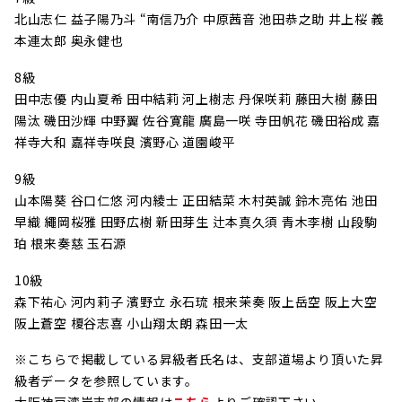
北山志仁 益子陽乃斗 “南信乃介 中原茜音 池田恭之助 井上桜 義
本連太郎 奥永健也
8級
田中志優 内山夏希 田中結莉 河上樹志 丹保咲莉 藤田大樹 藤田
陽汰 磯田沙輝 中野翼 佐谷寛龍 廣島一咲 寺田帆花 磯田裕成 嘉
祥寺大和 嘉祥寺咲良 濱野心 道園峻平
9級
山本陽葵 谷口仁悠 河内綾士 正田結菜 木村英誠 鈴木亮佑 池田
早織 繩岡桜雅 田野広樹 新田芽生 辻本真久須 青木李樹 山段駒
珀 根来奏慈 玉石源
10級
森下祐心 河内莉子 濱野立 永石琉 根来茉奏 阪上岳空 阪上大空
阪上蒼空 榎谷志喜 小山翔太朗 森田一太
※こちらで掲載している昇級者氏名は、支部道場より頂いた昇
級者データを参照しています。