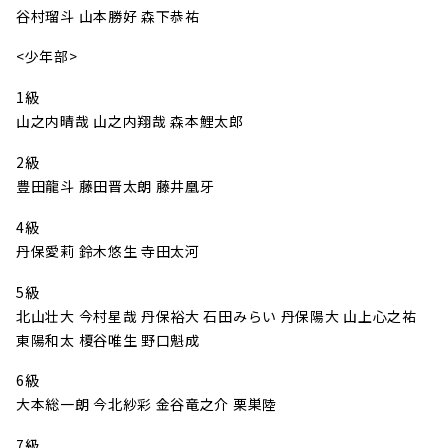
谷村瑠斗 山本勝好 森下恭祐
<少年部>
1級
山之内晴哉 山之内翔哉 森本鯉太郎
2級
豊田龍斗 藤田晋太朗 藤井凰牙
4級
丹保愛莉 鈴木悠生 寺田太河
5級
北山壮大 今村星哉 丹保裕大 石田みらい 丹保陽大 山上心之祐
東陽和太 榎谷唯生 野口魁成
6級
大本総一朗 今北紗彩 金谷竜之介 栗巣陸
7級