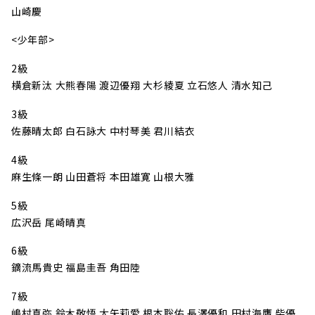
山崎慶
<少年部>
2級
横倉新汰 大熊春陽 渡辺優翔 大杉綾夏 立石悠人 清水知己
3級
佐藤晴太郎 白石詠大 中村琴美 君川結衣
4級
麻生條一朗 山田蒼将 本田雄寛 山根大雅
5級
広沢岳 尾崎晴真
6級
鏑流馬貴史 福島圭吾 角田陸
7級
嶋村真弥 鈴木敬悟 大矢莉愛 根本聡佑 長澤優和 田村海鷹 柴優