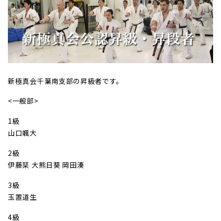
新極真会千葉南支部の昇級者です。
<一般部>
1級
山口颯大
2級
伊藤栞 大熊日葵 岡田湊
3級
玉置道生
4級