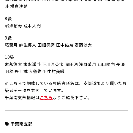
斗 横倉沙希
8級
沼澤拓寿 荒木大門
9級
蕨葉月 麻生梛人 田畑奏磨 田中佑奈 齋藤漣太
10級
末永悠太 末永遥斗 下川原英汰 岡田湧 浅野菜月 山口陽向 長澤
明穂 丹上誠 大釜紘介 中村美織
※こちらで掲載している昇級者氏名は、支部道場より頂いた昇
級者データを参照しています。
千葉南支部情報は
こちら
よりご確認下さい。
千葉南支部