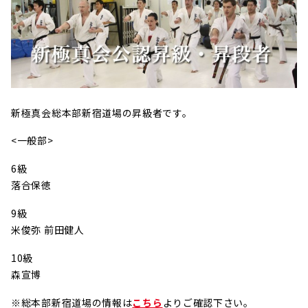
新極真会総本部新宿道場の昇級者です。
<一般部>
6級
落合保徳
9級
米俊弥 前田健人
10級
森宣博
※総本部新宿道場の情報は
こちら
よりご確認下さい。