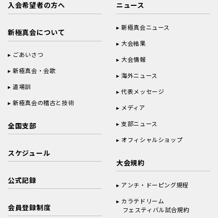
入会希望者の方へ
ニュース
新極真会ニュース
新極真会について
大会結果
ごあいさつ
大会情報
新極真会・会歌
海外ニュース
道場訓
代表メッセージ
新極真会の稽古と技術
メディア
支部ニュース
全国支部
オフィシャルショップ
スケジュール
大会規約
公式記録
アンチ・ドーピング規程
カラテドリーム
会員登録制度
フェスティバル試合規約