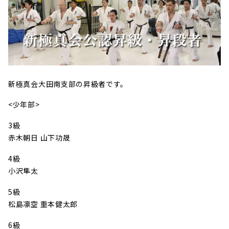
新極真会大田南支部の昇級者です。
<少年部>
3級
赤木朝日 山下功晟
4級
小沢隼太
5級
松島凛空 重本健太郎
6級