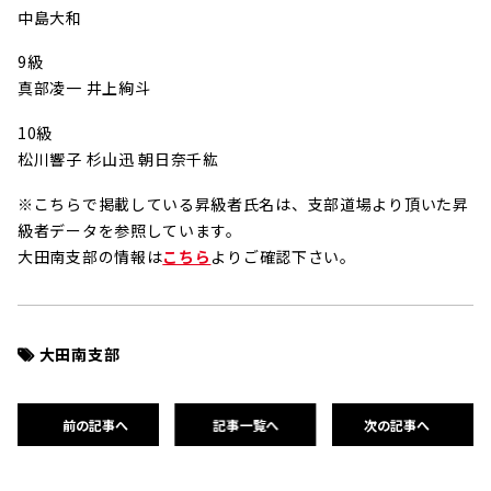
中島大和
9級
真部凌一 井上絢斗
10級
松川響子 杉山迅 朝日奈千紘
※こちらで掲載している昇級者氏名は、支部道場より頂いた昇
級者データを参照しています。
大田南支部の情報は
こちら
よりご確認下さい。
大田南支部
前の記事へ
記事一覧へ
次の記事へ