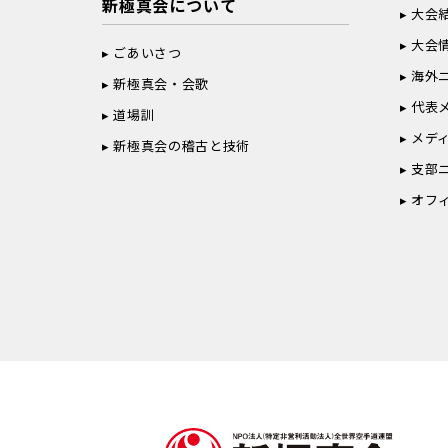
新極真会について
大会
大会
ごあいさつ
海外
新極真会・会歌
代表
道場訓
メデ
新極真会の稽古と技術
支部
オフ