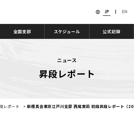
JP
|
EN
全国支部
スケジュール
公式記録
ニュース
昇段レポート
段レポート
>
新極真会東京江戸川支部 西尾実莉 初段昇段レポート（20