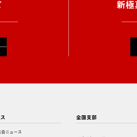
て
新極
ース
全国支部
真会ニュース