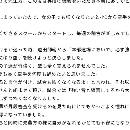
さる先生方、この度は昇段の機会をいただき本当にありが
しまっていたので、女の子でも強くなりたいと小1から空手
くださるスクールからスタートし、毎週の稽古が楽しみで
けるか迷った時、遠田師範から「本部道場においで、必ず強
に移り空手を続けようと決心しました。
の子達が皆強く、型も全く覚えられませんでした。
間も長く空手を何度も辞めたいと思いました。
ると自信が付き、試合も怖くなくなるよ」と言われ、それ以
さんと組ませて頂き、試合では「強い皆と練習してるから大
しずつ怖くなくなりました。
輩が昇段審査を受けるのを見た時にとてもかっこよく憧れに
標になっていました。
ちと同時に先輩方の様に自分がなれるかとても不安にもなり