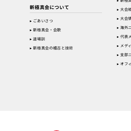
新極
新極真会について
大会
大会
ごあいさつ
海外
新極真会・会歌
代表
道場訓
メデ
新極真会の稽古と技術
支部
オフ