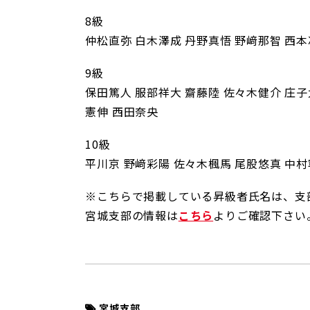
8級
仲松直弥 白木澤成 丹野真悟 野﨑那智 西本
9級
保田篤人 服部祥大 齋藤陸 佐々木健介 庄
憲伸 西田奈央
10級
平川京 野﨑彩陽 佐々木楓馬 尾股悠真 中村
※こちらで掲載している昇級者氏名は、支
宮城支部の情報は
こちら
よりご確認下さい
宮城支部