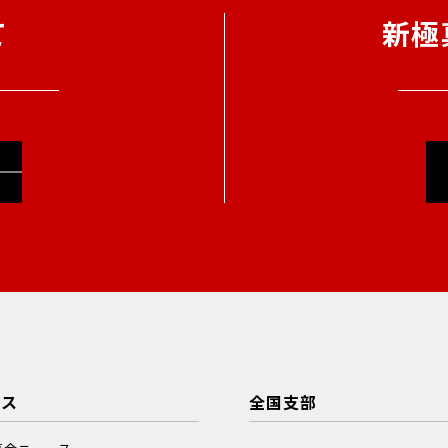
て
新極
ース
全国支部