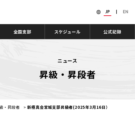
JP
|
EN
全国支部
スケジュール
公式記録
ニュース
昇級・昇段者
級・昇段者
>
新極真会宮城支部昇級者(2025年3月16日）