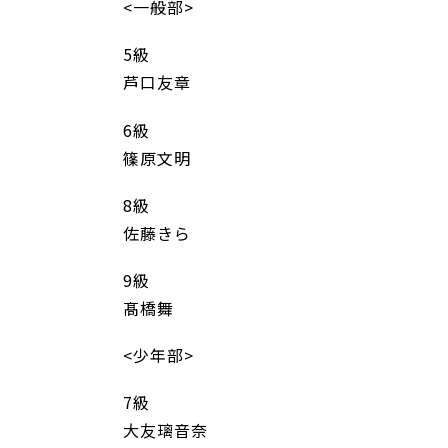
<一般部>
5級
芦口友章
6級
篠原文明
8級
佐藤きら
9級
髙橋舞
<少年部>
7級
大友璃音奈