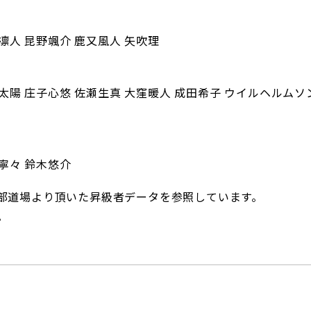
凛人 昆野颯介 鹿又風人 矢吹理
子太陽 庄子心悠 佐瀬生真 大窪暖人 成田希子 ウイルヘルムソ
寧々 鈴木悠介
部道場より頂いた昇級者データを参照しています。
。