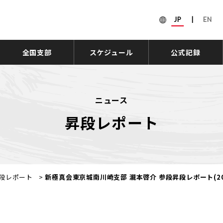
JP
|
EN
全国支部
スケジュール
公式記録
ニュース
昇段レポート
段レポート
>
新極真会東京城南川崎支部 瀧本啓介 参段昇段レポート(20