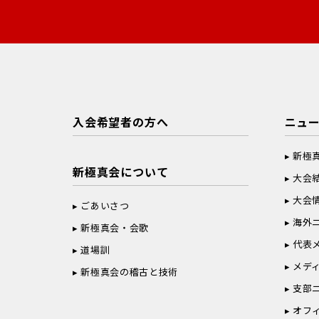
入会希望者の方へ
ニュ
新極
新極真会について
大会
大会
ごあいさつ
海外
新極真会・会歌
代表
道場訓
メデ
新極真会の稽古と技術
支部
オフ