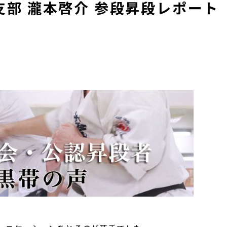
部 瀧本啓介 参段昇段レポート